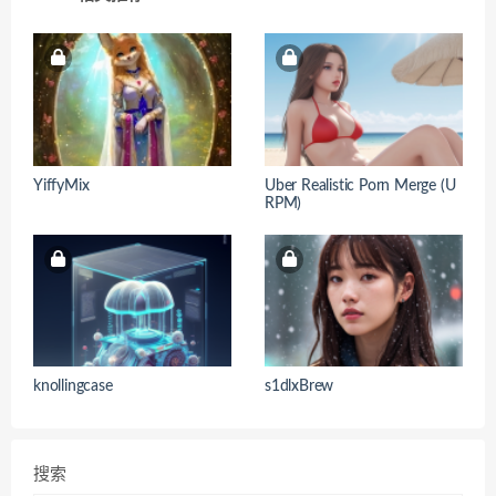
YiffyMix
Uber Realistic Porn Merge (U
RPM)
knollingcase
s1dlxBrew
搜索