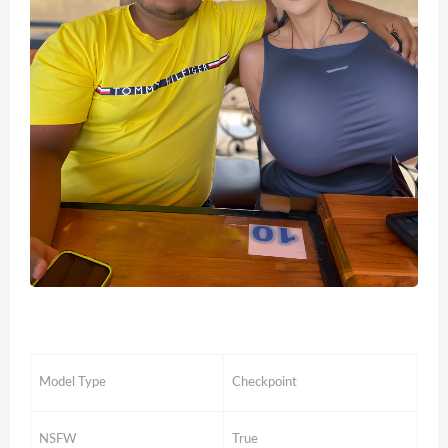
Model Type
Checkpoint
NSFW
True