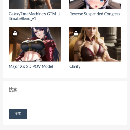
GalaxyTimeMachine’s GTM_U
Reverse Suspended Congress
ltimateBlend_v1
Major X’s 2D POV Model
Clarity
搜索
搜索