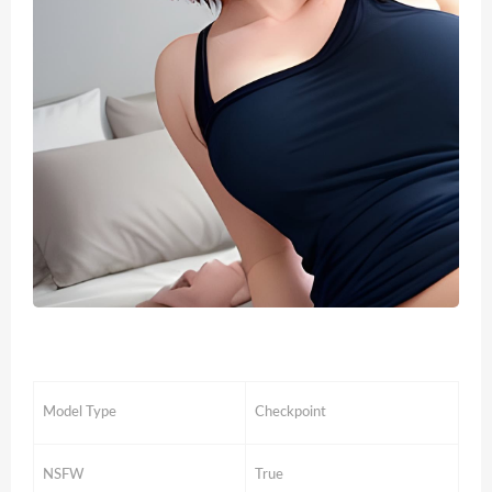
Model Type
Checkpoint
NSFW
True