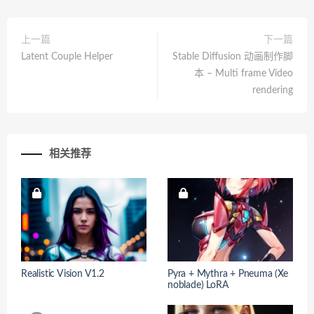
上一篇
下一篇
Latent Couple Helper
Stable Diffusion 动画制作脚
本 – Multi frame Video
rendering
相关推荐
Realistic Vision V1.2
Pyra + Mythra + Pneuma (Xe
noblade) LoRA