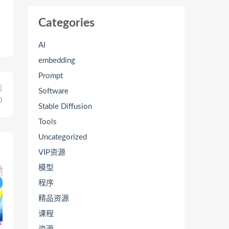
Categories
AI
embedding
Prompt
篇
Software
D
Stable Diffusion
Tools
Uncategorized
VIP资源
模型
程序
精品资源
课程