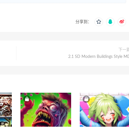
分享到：
下一
2.1 SD Modern Buildings Style M