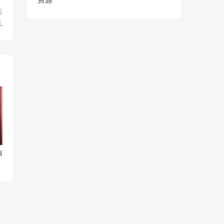
资源
篇
L
i