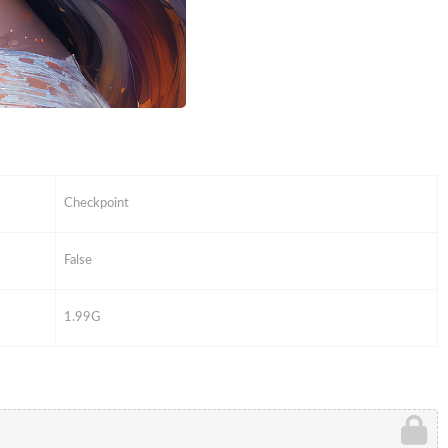
Checkpoint
False
1.99G