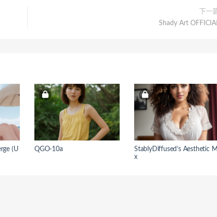
下一
Shady Art OFFICIA
erge (U
QGO-10a
StablyDiffused’s Aesthetic M
x