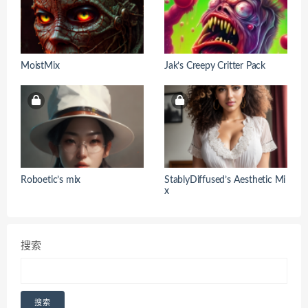
MoistMix
Jak’s Creepy Critter Pack
Roboetic’s mix
StablyDiffused’s Aesthetic Mi
x
搜索
搜索