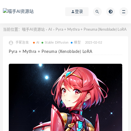
登录
当前位置：
喵手AI资源站
AI
Pyra + Mythra + Pneuma (Xenoblade) LoRA
>
>
手冢治虫
AI
Stable Diffusion
模型
2023-02-02
Pyra + Mythra + Pneuma (Xenoblade) LoRA