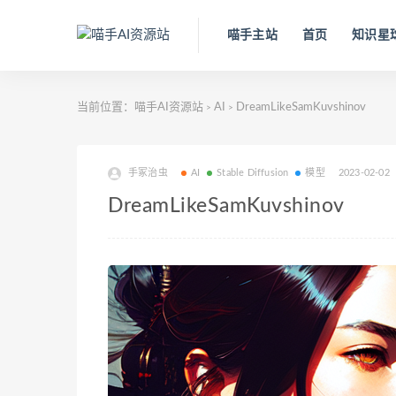
喵手主站
首页
知识星
当前位置：
喵手AI资源站
AI
DreamLikeSamKuvshinov
>
>
手冢治虫
AI
Stable Diffusion
模型
2023-02-02
DreamLikeSamKuvshinov