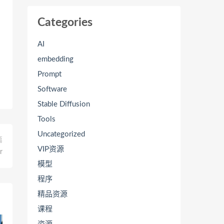
Categories
AI
embedding
Prompt
Software
Stable Diffusion
Tools
Uncategorized
篇
VIP资源
r
模型
程序
精品资源
课程