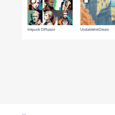
Inkpunk Diffusion
UnstableInkDream