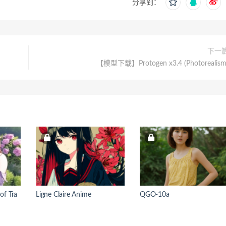
分享到：
下一
【模型下载】Protogen x3.4 (Photorealism
of Tra
Ligne Claire Anime
QGO-10a