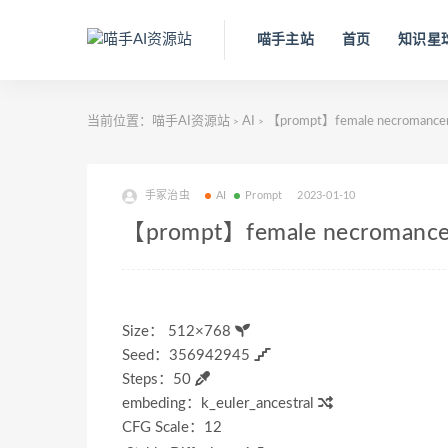
喵手主站
首页
知识星
当前位置：
喵手AI资源站
AI
【prompt】female necromance
>
>
手冢治虫
AI
Prompt
2023-01-10
【prompt】female necromance
Size： 512×768
Seed：356942945
Steps：50
embeding：k_euler_ancestral
CFG Scale：12