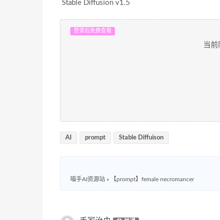
Stable Diffusion v1.5
登录后免费查看
当前
AI
prompt
Stable Diffuison
喵手AI资源站
»
【prompt】female necromancer