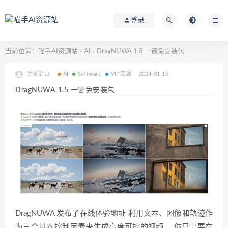
登录
当前位置：
喵手AI资源站
AI
DragNUWA 1.5 一键免安装包
>
>
手冢治虫
AI
Software
VIP资源
2024-01-15
DragNUWA 1.5 一键免安装包
DragNUWA
发布了在线体验地址
利用文本、图像和轨迹作
为三个基本控制因素来生成高度可控的视频。
你只需要在