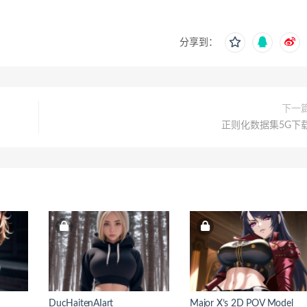
分享到：
下一
正则化数据集5G下
DucHaitenAIart
Major X’s 2D POV Model