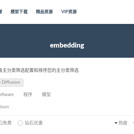
球
模型下载
精品资源
VIP资源
embedding
一级主分类筛选配置和排序您的主分类筛选
e Diffusion
oftware
程序
模型
uison
石免费
钻石优惠
热度